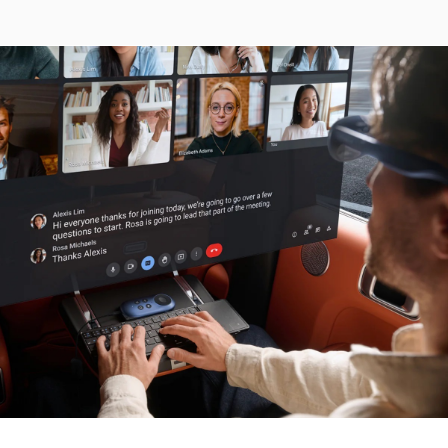
Лучший
компаньон для
Rokid Max
Получите Rokid Station сегодня и
присоединяйтесь к Streamverse!