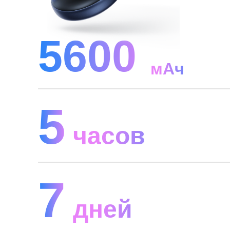
5600
мАч
5
часов
7
дней