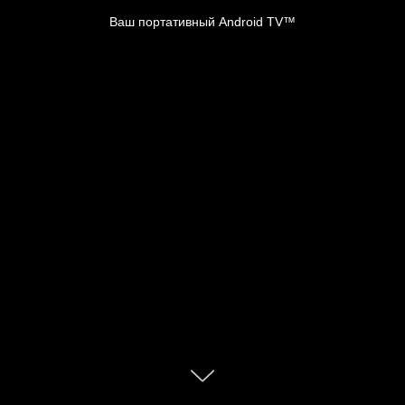
Ваш портативный Android TV™
Портативное устройство
Android TV™
AR-очки и стриминговый бокс — ваш
портал к цифровым чудесам!