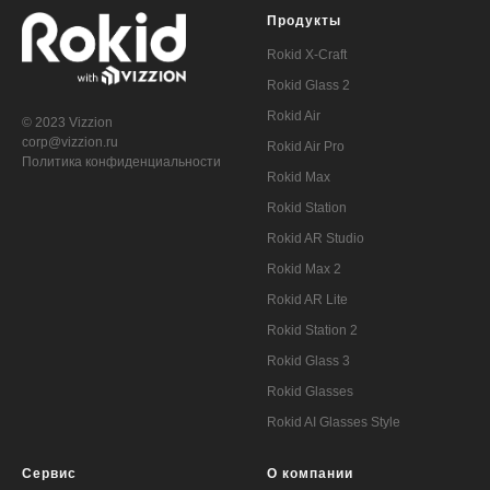
Продукты
Rokid X-Craft
Rokid Glass 2
Rokid Air
© 2023 Vizzion
corp@vizzion.ru
Rokid Air Pro
Политика конфиденциальности
Rokid Max
Rokid Station
Rokid AR Studio
Rokid Max 2
Rokid AR Lite
Rokid Station 2
Rokid Glass 3
Rokid Glasses
Rokid AI Glasses Style
Сервис
О компании