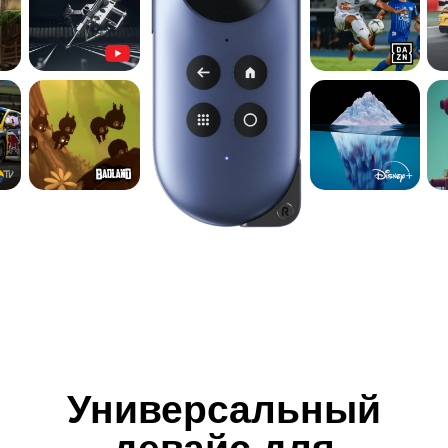
Больше экран —
зрелищнее сражения!
Маленький размер экрана больше не
будет ограничивать ваши игровые
приключения. Погрузитесь в
захватывающий геймплей в любом
месте, ведь весь потенциал масштабных
игр раскрывается, не выходя из кармана.