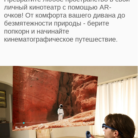
Откройте для себя новую эру гибкой
продуктивности с Rokid Max.
Подключитесь к клавиатуре
Bluetooth для эффективной работы
в любом месте. Плавно переходите
от виртуальных дисплеев к
физическому набору текста —
свободу и удобство при
пользовании.